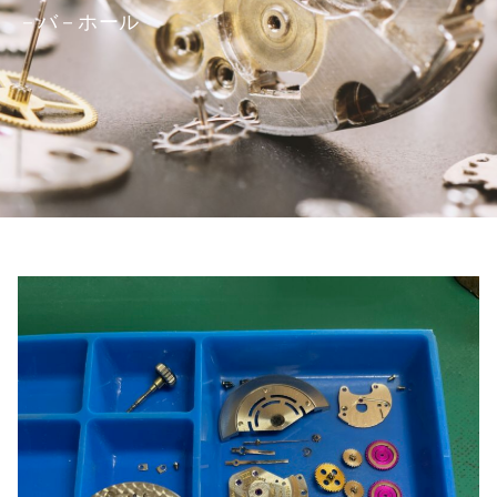
－バ－ホール