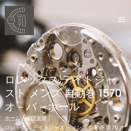
内
容
を
岡山の時計修理
ス
キ
オーバーホー
ッ
プ
ル ウオッチ職
人
ロレックス デイトジャ
スト メンズ 自動巻 1570
オ－バ－ホール
ホーム
修理実績
ロレックス デイトジャスト メンズ 自動巻 1570 オ