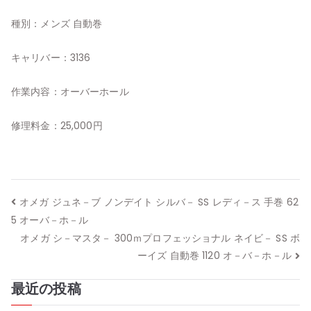
種別：メンズ 自動巻
キャリバー：3136
作業内容：オーバーホール
修理料金：25,000円
投
オメガ ジュネ－ブ ノンデイト シルバ－ SS レディ－ス 手巻 62
5 オーバ－ホ－ル
稿
オメガ シ－マスタ－ 300ｍプロフェッショナル ネイビ－ SS ボ
ナ
ーイズ 自動巻 1120 オ－バ－ホ－ル
ビ
最近の投稿