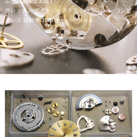
ホーム
修理実績
ロレックス デイトジャストⅡ シャンパ－ン コンビ
メンズ 自動巻 3136 オーバ－ホ－ル