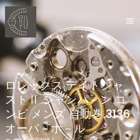
内
容
を
岡山の時計修理
ス
キ
オーバーホー
ッ
プ
ル ウオッチ職
人
ロレックス デイトジャ
ストⅡ シャンパ－ン コ
ンビ メンズ 自動巻 3136
オーバ－ホ－ル