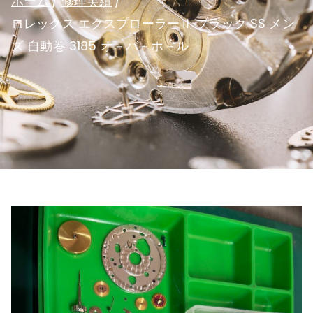
ホーム
修理実績
ロレックス エクスプローラーⅡ ブラック SS メン
ズ 自動巻 3185 オ－バ－ホ－ル