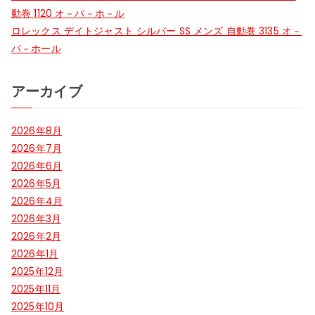
動巻 1120 オ－バ－ホ－ル
ロレックス デイトジャスト シルバー SS メンズ 自動巻 3135 オ－
バ－ホール
アーカイブ
2026年8月
2026年7月
2026年6月
2026年5月
2026年4月
2026年3月
2026年2月
2026年1月
2025年12月
2025年11月
2025年10月