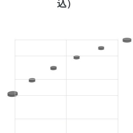
込）
自動巻き・手巻き（腕時計）
ヒゲゼンマイ調整
10,000円～
ヒゲゼンマイ片振り調
10,000円～
整
天真補修
8,000円～
香箱ゼンマイスリップ
5,000円～
調整
アンクル調整
8,000円～