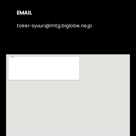
EMAIL
tokei-syuuri@mtg.biglobe.ne.jp