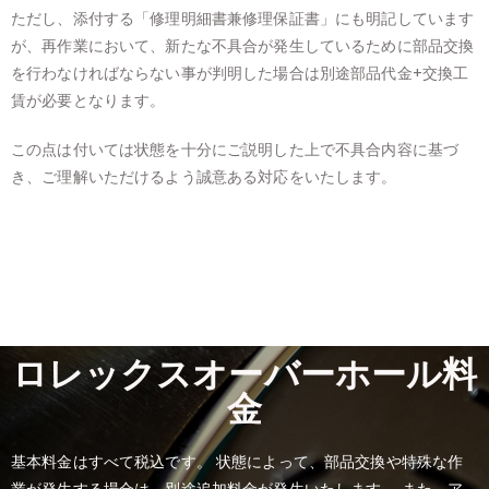
ただし、添付する「修理明細書兼修理保証書」にも明記しています
が、再作業において、新たな不具合が発生しているために部品交換
を行わなければならない事が判明した場合は別途部品代金+交換工
賃が必要となります。
この点は付いては状態を十分にご説明した上で不具合内容に基づ
き、ご理解いただけるよう誠意ある対応をいたします。
ロレックスオーバーホール料
金
基本料金はすべて税込です。 状態によって、部品交換や特殊な作