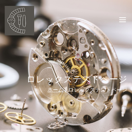
岡山の時計修理
オーバーホー
ル ウオッチ職
人
ロレックステストページ
ホーム
ロレックステストページ