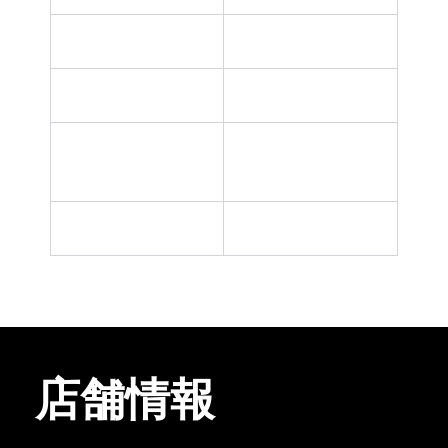
短針軸芯補修
3,000円～
秒針軸芯補修
3,000円～
針補修(長・短・秒針
3,000円～
の部分別）
文字板ポイント補修
3,000円～
店舗情報