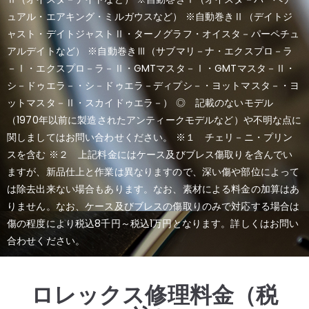
ュアル・エアキング・ミルガウスなど） ※自動巻きⅡ（デイトジ
ャスト・デイトジャストⅡ・ターノグラフ・オイスタ－パーペチュ
アルデイトなど） ※自動巻きⅢ（サブマリ－ナ・エクスプロ－ラ
－Ⅰ・エクスプロ－ラ－Ⅱ・GMTマスタ－Ⅰ・GMTマスタ－Ⅱ・
シ－ドゥエラ－・シ－ドゥエラ－ディプシ－・ヨットマスタ－・
ヨ
ットマスタ－Ⅱ・スカイドゥエラ－）
◎ 記載のないモデル
（1970年以前に製造されたアンティークモデルなど）や不明な点に
関しましてはお問い合わせください。
※１ チェリ－ニ・プリン
スを含む ※２ 上記料金にはケース及びブレス傷取りを含んでい
ますが、新品仕上と作業は異なりますので、深い傷や部位によって
は除去出来ない場合もあります。なお、素材による料金
の加算はあ
りません。なお、ケース及びブレスの傷取りのみで対応する場合は
傷の程度により税込8千円～税込1万円となります。詳しくはお問い
合わせください。
ロレックス修理料金（税