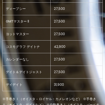
ディープシー
27,500
GMTマスター ll
27,500
ヨットマスター
27,500
コスモグラフ デイトナ
42,900
カレンダーなし
27,500
デイト＆デイトジャスト
27,500
デイデイト
31,900
※手巻きⅠ（オイスタ－ロイヤル・カメレオンなど） ※手巻き
Ⅱ（オイスタ－デイトなど） ※自動巻きⅠ（オイスタ－パーペチ