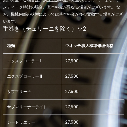
業が発生する場合は、別途追加料金が発生いたします。 また、ア
ンティーク時計の場合、基本料金が異なる場合がございます。 な
お、機械内部の状態によっては基本料金が多少変動する場合がござ
います。
手巻き（チェリーニを除く）※2
種類
ウオッチ職人標準修理価格
エクスプローラー l
27,500
エクスプローラー ll
27,500
サブマリーナ
27,500
サブマリーナーデイト
27,500
シードゥエラー
27,500