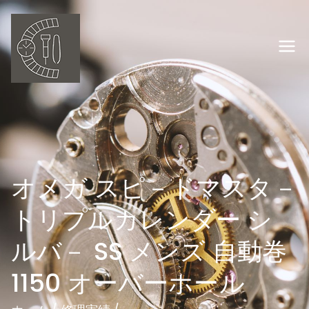
内
容
を
岡山の時計修理
ス
キ
オーバーホー
ッ
プ
ル ウオッチ職
人
オメガ スピ－ドマスタ－
トリプルカレンダー シ
ルバ－ SS メンズ 自動巻
1150 オーバーホール