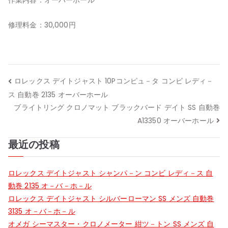
作業内容：オーバーホール
修理料金：30,000円
投
ロレックス デイトジャスト 10Pコンピュ－タ コンビ レディ－
ス 自動巻 2135 オーバーホール
稿
ブライトリング クロノマット ブラックバード デイト SS 自動巻
ナ
A13350 オーバーホール
ビ
最近の投稿
ゲ
ロレックス デイトジャスト シャンパ－ン コンビ レディ－ス 自
ー
動巻 2135 オ－バ－ホ－ル
ロレックス デイトジャスト シルバーローマン SS メンズ 自動巻
シ
3135 オ－バ－ホ－ル
オメガ シーマスター・クロノメーター 紺ツ－トン SS メンズ 自