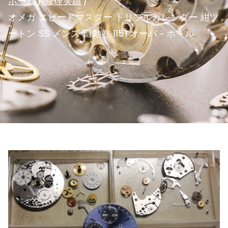
ホーム
修理実績
オメガ スピードマスター トリプルカレンダー 紺ツ
ートン SS メンズ 自動巻 1151 オーバ－ホ－ル