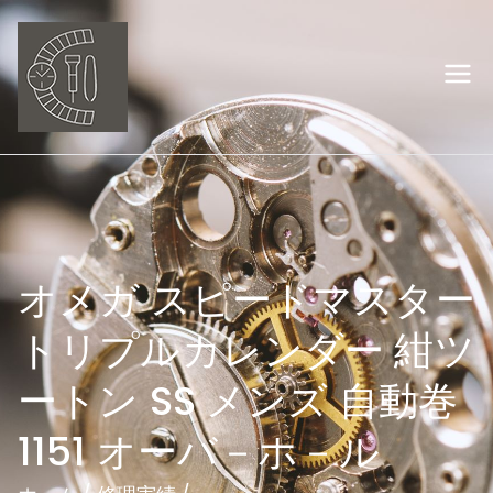
内
容
を
岡山の時計修理
ス
キ
オーバーホー
ッ
プ
ル ウオッチ職
人
オメガ スピードマスター
トリプルカレンダー 紺ツ
ートン SS メンズ 自動巻
1151 オーバ－ホ－ル