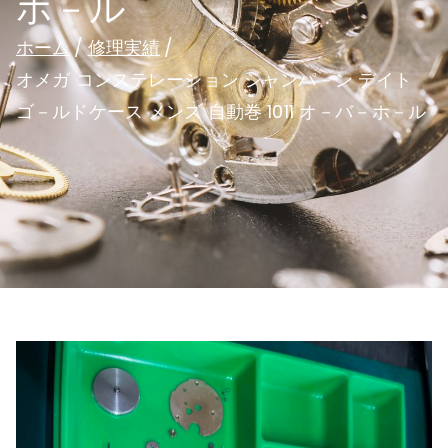
ホ－ル
ホーム
修理実績
オメガ コンステレーション シャンパ－ン デイト
ゴ－ルドケース メンズ 自動巻 1011 オ－バ－ホ－ル