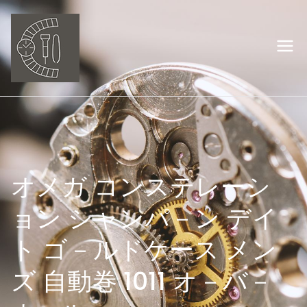
内
容
を
岡山の時計修理
ス
キ
オーバーホー
ッ
プ
ル ウオッチ職
人
オメガ コンステレーシ
ョン シャンパ－ン デイ
ト ゴ－ルドケース メン
ズ 自動巻 1011 オ－バ－