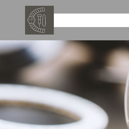
内
容
を
岡山の時計修
ス
キ
ッ
プ