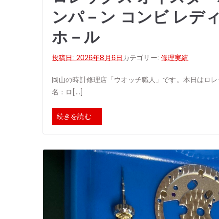
ンパ－ン コンビ レディ－
ホ－ル
投稿日:
2026年8月6日
カテゴリー:
修理実績
岡山の時計修理店「ウオッチ職人」です。本日はロレ
名：ロ[…]
続きを読む