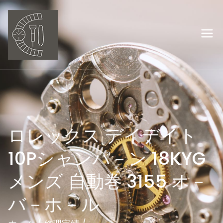
内
容
を
岡山の時計修理
ス
キ
オーバーホー
ッ
プ
ル ウオッチ職
人
ロレックス デイデイト
10Pシャンパ－ン 18KYG
メンズ 自動巻 3155 オ－
バ－ホ－ル