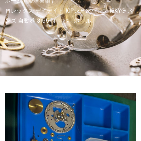
ホーム
修理実績
ロレックス デイデイト 10Pシャンパ－ン 18KYG メ
ンズ 自動巻 3155 オ－バ－ホ－ル