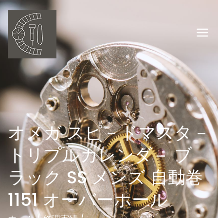
内
容
を
岡山の時計修理
ス
キ
オーバーホー
ッ
プ
ル ウオッチ職
人
オメガ スピ－ドマスタ－
トリプルカレンダ－ ブ
ラック SS メンズ 自動巻
1151 オーバーホール